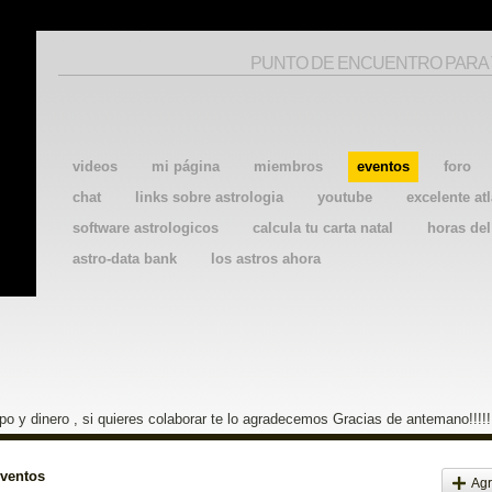
PUNTO DE ENCUENTRO PARA
videos
mi página
miembros
eventos
foro
chat
links sobre astrologia
youtube
excelente atl
software astrologicos
calcula tu carta natal
horas de
astro-data bank
los astros ahora
o y dinero , si quieres colaborar te lo agradecemos Gracias de antemano!!!!!
eventos
Agr