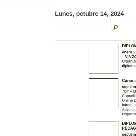
Lunes, octubre 14, 2024
DIPLO
enero 1
–
VIA 
Organiz
diploma
Curso o
septiem
7pm –
B
Capacit
Online D
Introduc
Astrolog
Organiz
DIPLO
PEDAG
septiem