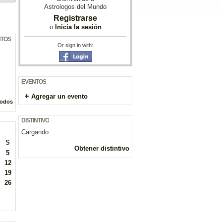
Astrologos del Mundo
Registrarse
o
Inicia la sesión
NTOS
Or sign in with:
EVENTOS
Agregar un evento
todos
DISTINTIVO
Cargando…
S
Obtener distintivo
5
12
19
26