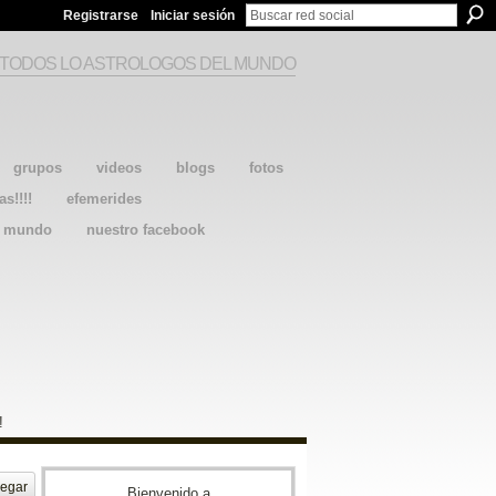
Registrarse
Iniciar sesión
 TODOS LO ASTROLOGOS DEL MUNDO
grupos
videos
blogs
fotos
as!!!!
efemerides
l mundo
nuestro facebook
!
egar
Bienvenido a