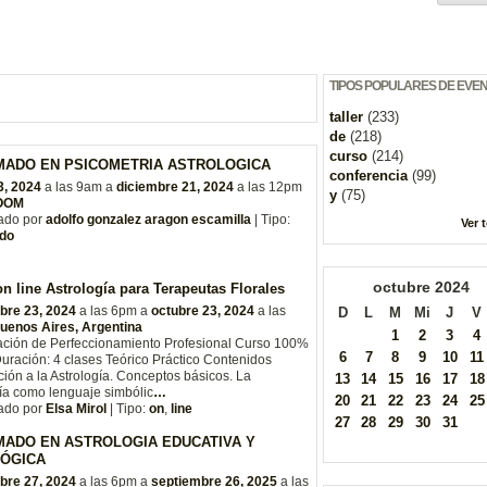
TIPOS POPULARES DE EVE
taller
(233)
de
(218)
curso
(214)
MADO EN PSICOMETRIA ASTROLOGICA
conferencia
(99)
3, 2024
a las 9am a
diciembre 21, 2024
a las 12pm
y
(75)
ZOOM
ado por
adolfo gonzalez aragon escamilla
| Tipo:
Ver 
do
octubre
2024
n line Astrología para Terapeutas Florales
bre 23, 2024
a las 6pm a
octubre 23, 2024
a las
D
L
M
Mi
J
V
uenos Aires, Argentina
1
2
3
4
ación de Perfeccionamiento Profesional Curso 100%
6
7
8
9
10
11
uración: 4 clases Teórico Práctico Contenidos
ción a la Astrología. Conceptos básicos. La
13
14
15
16
17
18
ía como lenguaje simbólic
…
20
21
22
23
24
25
ado por
Elsa Mirol
| Tipo:
on
,
line
27
28
29
30
31
MADO EN ASTROLOGIA EDUCATIVA Y
ÓGICA
bre 27, 2024
a las 6pm a
septiembre 26, 2025
a las