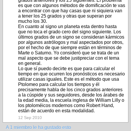
grados anteriores y los 25 siguientes. El problema
es que con algunos métodos de domificación te vas
a encontrar con que hay casas que ni siquiera van
a tener los 25 grados y otras que superan por
mucho los 30.
En cuanto al signo un planeta esta dentro hasta
que no toca el grado cero del signo siguiente. Los
últimos grados de un signo se consideran kármicos
por algunos astrólogos y mal aspectados por otros,
por el hecho de que siempre están en términos de
Marte o Saturno. Yo consideró que se trata de un
mal aspecto que se debe justipreciar con el tema
en general.
Lo que sí puedo decirte es que para calcular el
tiempo en que ocurren los pronósticos es necesario
utilizar casas iguales. Este es el método que usa
Ptolomeo para calcular los tiempos y él
precisamente habla de los cinco grados anteriores
a la cúspide y sus seguidores, desde los árabes de
la edad media, la escuela inglesa de William Lilly o
los ptoloméicos modernos como Robert Hand,
están de acuerdo en esta modalidad.
12 Sep 2010
A 1 miembro le ha gustado esto