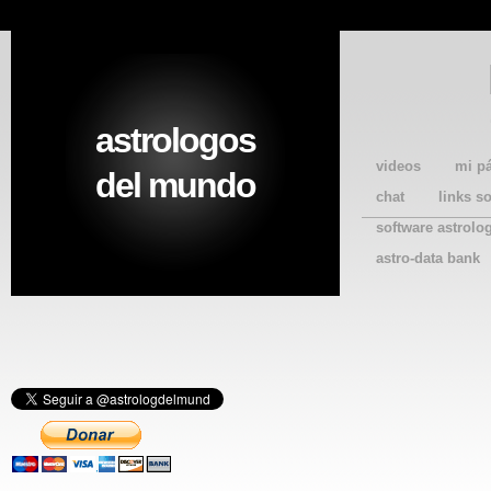
astrologos
videos
mi p
del mundo
chat
links s
software astrolo
astro-data bank