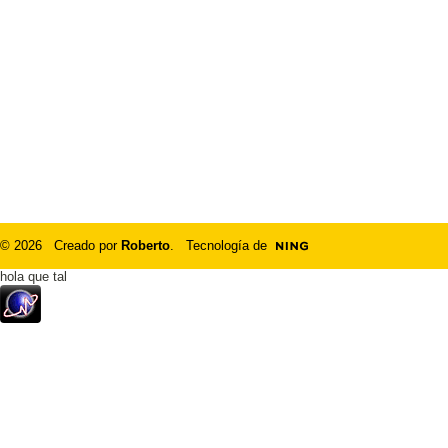
© 2026 Creado por
Roberto
. Tecnología de
hola que tal