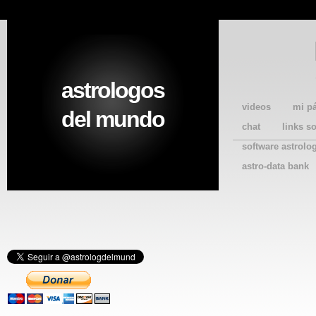
astrologos
videos
mi p
del mundo
chat
links s
software astrolo
astro-data bank