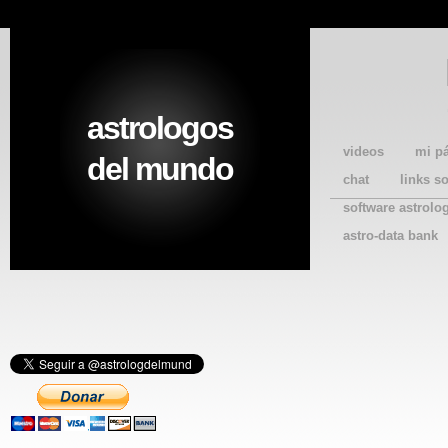
astrologos
videos
mi p
del mundo
chat
links s
software astrolo
astro-data bank