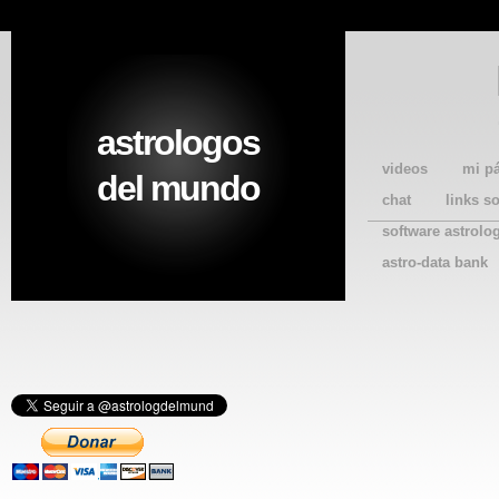
astrologos
videos
mi p
del mundo
chat
links s
software astrolo
astro-data bank