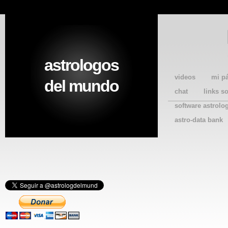
astrologos
videos
mi p
del mundo
chat
links s
software astrolo
astro-data bank