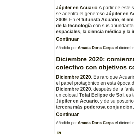
Júpiter en Acuario
A partir de este
se adentra el generoso
Júpiter en A
2009
. En el
futurista Acuario, el e
de la tecnología
con sus abundantes
espaciales, la ciencia médica y la 
Continuar
Añadido por
Amada Dorta Cerpa
el diciemb
Diciembre 2020: comienz
colectivo con objetivos 
Diciembre 2020
. Es raro que Acuar
el papel protagónico en esta época d
Diciembre 2020
, después de la fanfa
un colosal
Total
Eclipse de Sol
, es
Júpiter en Acuario
, y de su posteri
tercera más poderosa conjunció
Continuar
Añadido por
Amada Dorta Cerpa
el diciemb