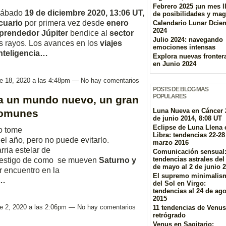
Febrero 2025 ¡un mes l
 sábado
19 de diciembre 2020, 13:06 UT,
de posibilidades y mag
cuario
por primera vez desde
enero
Calendario Lunar Dcie
2024
mprendedor Júpiter
bendice al
sector
Julio 2024: navegando
 rayos. Los avances en los
viajes
emociones intensas
inteligencia…
Explora nuevas fronter
en Junio 2024
re 18, 2020 a las 4:48pm — No hay comentarios
POSTS DE BLOG MÁS
POPULARES
a un mundo nuevo, un gran
Luna Nueva en Cáncer 
comunes
de junio 2014, 8:08 UT
Eclipse de Luna Llena 
io tome
Libra: tendencias 22-28
el año, pero no puede evitarlo.
marzo 2016
rria estelar de
Comunicación sensual
tendencias astrales del
 testigo de como se mueven
Saturno y
de mayo al 2 de junio 
or encuentro en la
El supremo minimalis
n…
del Sol en Virgo:
tendencias al 24 de ag
2015
re 2, 2020 a las 2:06pm — No hay comentarios
11 tendencias de Venus
retrógrado
Venus en Sagitario: