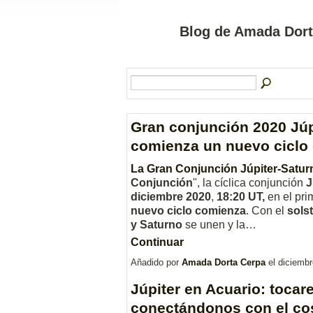
Blog de Amada Dort
Gran conjunción 2020 Júp
comienza un nuevo ciclo
La Gran Conjunción Júpiter-Satur
Conjunción
", la cíclica conjunción
J
diciembre 2020
,
18:20 UT,
en el pri
nuevo ciclo comienza
. Con el
solst
y Saturno
se unen y la…
Continuar
Añadido por
Amada Dorta Cerpa
el diciemb
Júpiter en Acuario: toca
conectándonos con el c