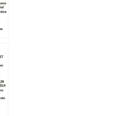
leno
ia!
mbre
as
27
en
:
 28
2014
mo
osto