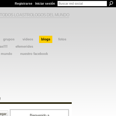
Registrarse
Iniciar sesión
 TODOS LO ASTROLOGOS DEL MUNDO
grupos
videos
blogs
fotos
as!!!!
efemerides
l mundo
nuestro facebook
!
egar
Bienvenido a