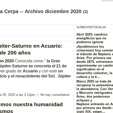
a Cerpa -- Archivo diciembre 2020
(3)
ÚLTIMO POST DE BLOG
Abril 2025: cambios
energéticos que no
podemos ignorar
iter-Saturno en Acuario:
¡Ajustémonos los
cinturones! hoy comie
 de 200 años
el tránsito de Neptuno 
Aries. Por primera vez
no 2020
Conocida como "
la Gran
desde 1875, volveremo
experimentar un cambi
úpiter-Saturno se concreta el 21 de
significativo en el
mer grado de
Acuario
y con esto
un
desarrollo colectivo, la
icio y el renacimiento del Sol
,
Júpiter
cultura y la tr…
Marzo 2025 se trata de
recuperar la autoestima
la abundancia. Con Ve
y Mercurio retrógrados
re 20, 2020 a las 3:12pm — No hay comentarios
Aries, dos poderosos
eclipses y
remos nuestra humanidad
Neptuno entrando en A
por primera vez desde 
osmos
siglo XIX, estam…