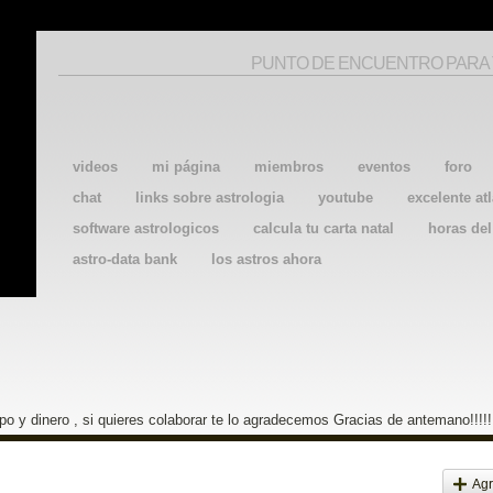
PUNTO DE ENCUENTRO PARA
videos
mi página
miembros
eventos
foro
chat
links sobre astrologia
youtube
excelente atl
software astrologicos
calcula tu carta natal
horas de
astro-data bank
los astros ahora
o y dinero , si quieres colaborar te lo agradecemos Gracias de antemano!!!!!
Agr