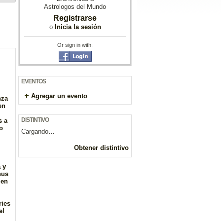
Astrologos del Mundo
Registrarse
o
Inicia la sesión
Or sign in with:
EVENTOS
Agregar un evento
nza
en
DISTINTIVO
s a
o
Cargando…
Obtener distintivo
 y
nus
 en
ries
el