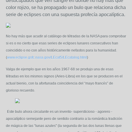
desocupados que ven sangre en donde no hay más que
color rojizo, se ha propagado un bulo que relaciona dicha
serie de eclipses con una supuesta profecía apocalíptica.
No hay más que acudir al catálogo de tétradas de la NASA para comprobar
si es o no cierto que esas series de eclipses lunares consecutivos han
coincidido o no con años históricamente nefastos para la humanidad.
(
www.eclipse.gsfc.nasa.gov/LEcat5/LEcatalog.html
)
Valga de ejemplo que en los años 1967-68 se produjo una de esas
tétradas en los mismos signos (Aries-Libra) en los que se producen en el
actual bienio, con la afortunada coincidencia del “mayo francés” de
glorioso recuerdo.
Este bulo ahora circulante es un invento- supersticioso - agorero -
apocalíptico semejante pero de sentido contrario a la romántica tradición
de mágica de las “lunas azules" (la segunda de las dos lunas llenas que