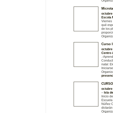
Organiz
Microta
octubre
Escola 
Viernes 
qué esp
de los p
proporc
Organiz
Curso I
octubre
Centro 
.-Aprend
Conductu
natal: E
Iniciars
Organiz
presenc
CURSO
octubre
–
Isla d
Inicio d
Escuela 
Núñez C
dictarán
Organiz