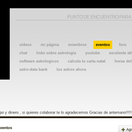
PUNTO DE ENCUENTRO PARA
videos
mi página
miembros
eventos
foro
chat
links sobre astrologia
youtube
excelente atl
software astrologicos
calcula tu carta natal
horas de
astro-data bank
los astros ahora
o y dinero , si quieres colaborar te lo agradecemos Gracias de antemano!!!!!
eventos
Agr