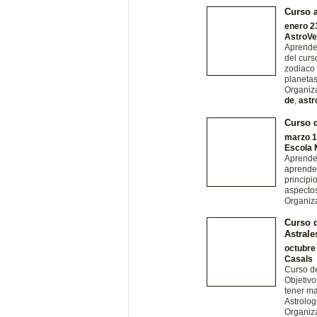
Curso a
enero 2
AstroV
Aprende 
del curs
zodiaco 
planetas
Organiz
de
,
astr
Curso d
marzo 1
Escola 
Aprende
aprender
principi
aspectos
Organiz
Curso d
Astrale
octubre
Casals
Curso de
Objetivo
tener ma
Astrolog
Organiz