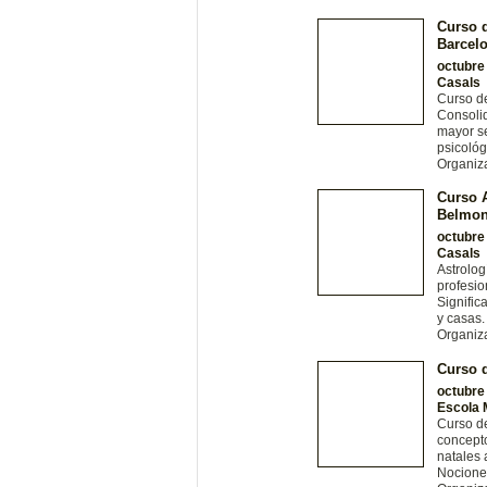
Curso d
Barcel
octubre
Casals
Curso de
Consolid
mayor se
psicológ
Organiz
Curso A
Belmon
octubre
Casals
Astrolog
profesio
Signific
y casas.
Organiz
Curso d
octubre
Escola 
Curso de
concepto
natales 
Nocione