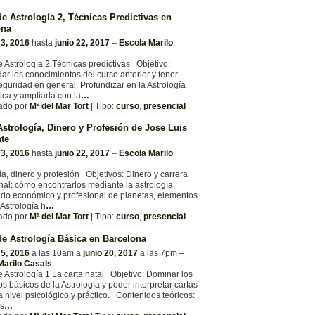
e Astrología 2, Técnicas Predictivas en
ona
 3, 2016
hasta
junio 22, 2017
–
Escola Marilo
 Astrología 2 Técnicas predictivas Objetivo:
ar los conocimientos del curso anterior y tener
guridad en general. Profundizar en la Astrología
ica y ampliarla con la
…
ado por
Mª del Mar Tort
| Tipo:
curso
,
presencial
strología, Dinero y Profesión de Jose Luis
te
 3, 2016
hasta
junio 22, 2017
–
Escola Marilo
ía, dinero y profesión Objetivos: Dinero y carrera
nal: cómo encontrarlos mediante la astrología.
ado económico y profesional de planetas, elementos
 Astrología h
…
ado por
Mª del Mar Tort
| Tipo:
curso
,
presencial
e Astrología Básica en Barcelona
 5, 2016
a las 10am a
junio 20, 2017
a las 7pm –
Marilo Casals
 Astrología 1 La carta natal Objetivo: Dominar los
s básicos de la Astrología y poder interpretar cartas
a nivel psicológico y práctico. Contenidos teóricos:
s
…