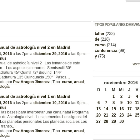
TIPOS POPULARES DE EVE
taller
(233)
de
(218)
curso
(214)
nual de astrología nivel 2 en Madrid
conferencia
(99)
1, 2016
a las 7pm a
diciembre 29, 2016
a las 9pm –
y
(75)
enus
ual de astrología nivel 2 Los temarios de este
Ver 
on: Los aspectos menores Semisextil 30º
ratura 45º Quintil 72º Biquintil 144º
uadratura 135 Quinquncio 150º Pasos
…
ado por
Paz Aragon Jimenez
| Tipo:
curso
,
anual
,
noviembre
2016
ología
D
L
M
Mi
J
V
nual de astrología nivel 1 en Madrid
1
2
3
4
6
7
8
9
10
11
3, 2016
a las 2pm a
diciembre 10, 2016
a las 9pm –
enus
13
14
15
16
17
18
las bases para interpretar una carta natal Programa
20
21
22
23
24
25
o de Astrología nivel I Los elementos Los signos del
27
28
29
30
Los planetas personales Los planetas sociales Los
 transp
…
ado por
Paz Aragon Jimenez
| Tipo:
curso
,
anual
,
ología