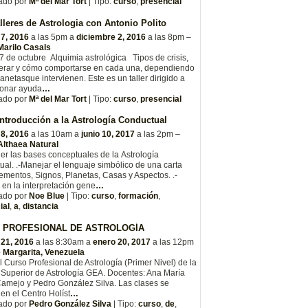
ado por
Mª del Mar Tort
| Tipo:
curso
,
presencial
lleres de Astrologia con Antonio Polito
 7, 2016
a las 5pm a
diciembre 2, 2016
a las 8pm –
Marilo Casals
7 de octubre Alquimia astrológica Tipos de crisis,
erar y cómo comportarse en cada una, dependiendo
lanetasque intervienen. Este es un taller dirigido a
ionar ayuda
…
ado por
Mª del Mar Tort
| Tipo:
curso
,
presencial
ntroducción a la Astrología Conductual
 8, 2016
a las 10am a
junio 10, 2017
a las 2pm –
Althaea Natural
er las bases conceptuales de la Astrología
al. .-Manejar el lenguaje simbólico de una carta
lementos, Signos, Planetas, Casas y Aspectos. .-
e en la interpretación gene
…
ado por
Noe Blue
| Tipo:
curso
,
formación
,
ial
,
a
,
distancia
 PROFESIONAL DE ASTROLOGÍA
 21, 2016
a las 8:30am a
enero 20, 2017
a las 12pm
e Margarita, Venezuela
el Curso Profesional de Astrología (Primer Nivel) de la
Superior de Astrología GEA. Docentes: Ana María
amejo y Pedro González Silva. Las clases se
 en el Centro Holíst
…
ado por
Pedro González Silva
| Tipo:
curso
,
de
,