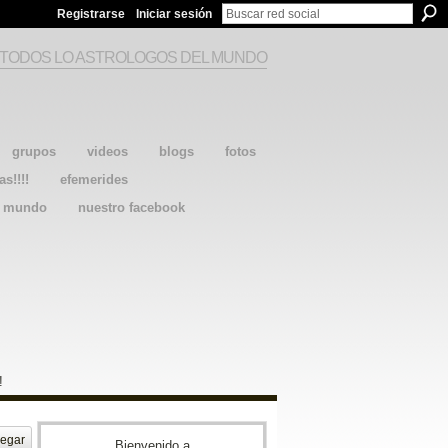
Registrarse
Iniciar sesión
 TODOS LO ASTROLOGOS DEL MUNDO
grupos
videos
blogs
fotos
as!!!!
efemerides
l mundo
nuestro facebook
!
egar
Bienvenido a