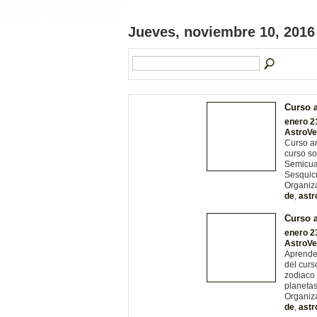
Jueves, noviembre 10, 2016
Curso a
enero 2
AstroV
Curso an
curso s
Semicuad
Sesquic
Organiz
de
,
astr
Curso a
enero 2
AstroV
Aprende 
del curs
zodiaco 
planetas
Organiz
de
,
astr