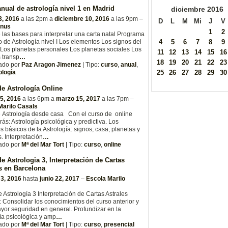
nual de astrología nivel 1 en Madrid
diciembre
2016
3, 2016
a las 2pm a
diciembre 10, 2016
a las 9pm –
D
L
M
Mi
J
V
enus
1
2
las bases para interpretar una carta natal Programa
4
5
6
7
8
9
o de Astrología nivel I Los elementos Los signos del
Los planetas personales Los planetas sociales Los
11
12
13
14
15
16
 transp
…
18
19
20
21
22
23
ado por
Paz Aragon Jimenez
| Tipo:
curso
,
anual
,
25
26
27
28
29
30
ología
e Astrología Online
5, 2016
a las 6pm a
marzo 15, 2017
a las 7pm –
Marilo Casals
 Astrología desde casa Con el curso de online
ás: Astrología psicológica y predictiva. Los
os básicos de la Astrología: signos, casa, planetas y
. Interpretación
…
ado por
Mª del Mar Tort
| Tipo:
curso
,
online
e Astrologia 3, Interpretación de Cartas
s en Barcelona
 3, 2016
hasta
junio 22, 2017
–
Escola Marilo
 Astrología 3 Interpretación de Cartas Astrales
: Consolidar los conocimientos del curso anterior y
yor seguridad en general. Profundizar en la
ía psicológica y amp
…
ado por
Mª del Mar Tort
| Tipo:
curso
,
presencial