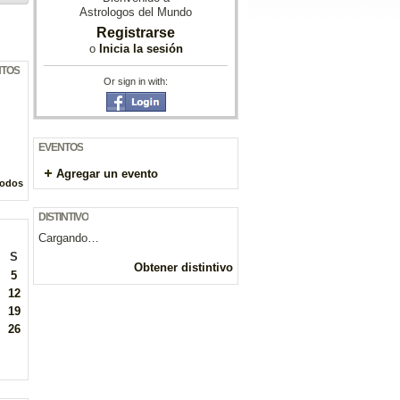
Astrologos del Mundo
Registrarse
o
Inicia la sesión
NTOS
Or sign in with:
EVENTOS
Agregar un evento
todos
DISTINTIVO
Cargando…
S
Obtener distintivo
5
12
19
26