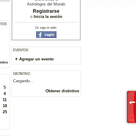
Astrologos del Mundo
Registrarse
o
Inicia la sesión
NTOS
Or sign in with:
EVENTOS
Agregar un evento
todos
DISTINTIVO
Cargando…
S
Obtener distintivo
4
11
18
25