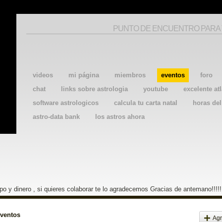
PUNTO DE ENCUENTRO PARA
videos
mi página
miembros
eventos
foro
chat
links sobre astrologia
youtube
excelente atl
software astrologicos
calcula tu carta natal
horas de
astro-data bank
los astros ahora
o y dinero , si quieres colaborar te lo agradecemos Gracias de antemano!!!!!
eventos
Agr