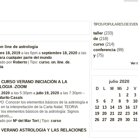
TIPOS POPULARES DE EVE
taller
(233)
de
(218)
curso
(214)
n line de astrologia
conferencia
(99)
re 18, 2019
a las 6pm a
septiembre 18, 2020
a las
y
(75)
ara cualquier parte del mundo
ado por
Roberto
| Tipo:
curso
,
on
,
line
,
de
,
Ver 
ia
julio
2020
 CURSO VERANO INICIACIÓN A LA
LOGIA -ZOOM
D
L
M
Mi
J
V
, 2020
a las 5:30pm a
julio 19, 2020
a las 7:30pm –
1
2
3
Marilo Casals
5
6
7
8
9
10
O Conocer los elementos básicos de la astrología e
e en la interpretación de la Carta Natal. TEORIA
12
13
14
15
16
17
los elementos básicos de la astrología: Signos
19
20
21
22
23
24
stroló
…
26
27
28
29
30
31
ado por
Mª del Mar Tort
| Tipo:
curso
 VERANO ASTROLOGÍA Y LAS RELACIONES