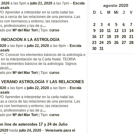
, 2020
a las 5pm a
julio 21, 2020
a las 7pm –
Escola
agosto
2020
Casals
D
L
M
Mi
J
V
 Aprender a interpretar en la carta natal las
as a cerca de las relaciones de una persona. Las
es con hermanos y entorno, las relaciones
2
3
4
5
6
7
es, profesionales y las de p
…
ado por
Mª del Mar Tort
| Tipo:
curso
9
10
11
12
13
14
16
17
18
19
20
21
INICIACIÓN A LA ASTROLOGÍA
23
24
25
26
27
28
 2020
a las 6pm a
julio 22, 2020
a las 9pm –
Escola
30
31
Casals
O Conocer los elementos básicos de la astrología e
e en la interpretación de la Carta Natal. TEORIA
los elementos básicos de la astrología: Signos
stroló
…
ado por
Mª del Mar Tort
| Tipo:
curso
 VERANO ASTROLOGÍA Y LAS RELACIONES
 2020
a las 6pm a
julio 22, 2020
a las 9pm –
Escola
Casals
 Aprender a interpretar en la carta natal las
as a cerca de las relaciones de una persona. Las
es con hermanos y entorno, las relaciones
es, profesionales y las de p
…
ado por
Mª del Mar Tort
| Tipo:
curso
n line de asteroides 17 y 24 de Julio
, 2020
hasta
julio 24, 2020
–
Venezuela para el