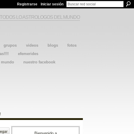
Registrarse
Iniciar sesión
 TODOS LO ASTROLOGOS DEL MUNDO
grupos
videos
blogs
fotos
as!!!!
efemerides
l mundo
nuestro facebook
!
egar
Bienvenido a