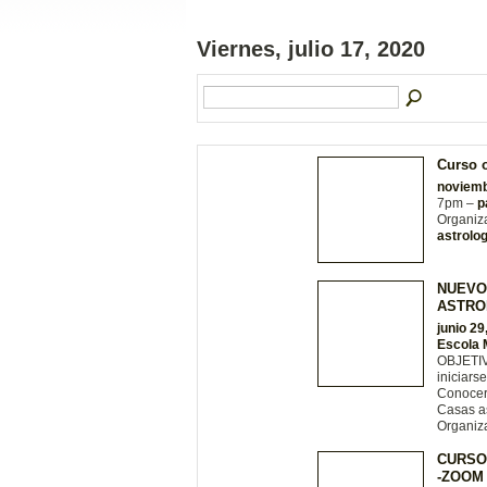
Viernes, julio 17, 2020
Curso o
noviemb
7pm –
p
Organiz
astrolog
NUEVO
ASTRO
junio 29
Escola 
OBJETIV
iniciars
Conocer 
Casas a
Organiz
CURSO
-ZOOM