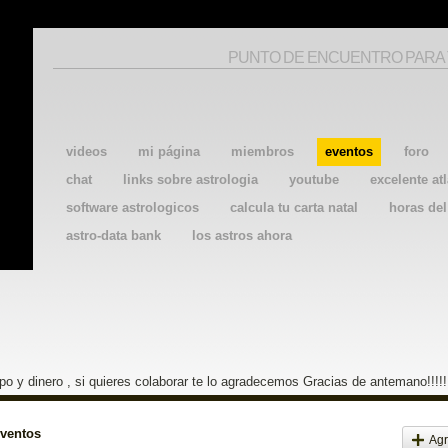
PUNTO DE ENCUENTRO PARA
videos
mi página
miembros
eventos
foro
chat
links sobre astrologia
youtube
excelente atl
software astrologicos
calcula tu carta natal
horas de
astro-data bank
los astros ahora
o y dinero , si quieres colaborar te lo agradecemos Gracias de antemano!!!!!
eventos
Agr