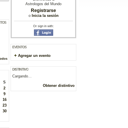
Astrologos del Mundo
Registrarse
o
Inicia la sesión
NTOS
Or sign in with:
EVENTOS
Agregar un evento
todos
DISTINTIVO
Cargando…
S
Obtener distintivo
2
9
16
23
30