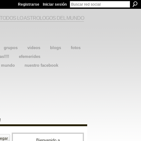
Registrarse
Iniciar sesión
 TODOS LO ASTROLOGOS DEL MUNDO
grupos
videos
blogs
fotos
as!!!!
efemerides
l mundo
nuestro facebook
!
egar
Bienvenido a