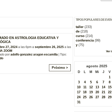
TIPOS POPULARES DE EVE
taller
(233)
de
(218)
curso
(214)
MADO EN ASTROLOGIA EDUCATIVA Y
conferencia
(99)
ÓGICA
y
(75)
bre 27, 2024
a las 6pm a
septiembre 26, 2025
a las
IA ZOOM
Ver 
ado por
adolfo gonzalez aragon escamilla
| Tipo:
do
agosto
2025
Próximo >
D
L
M
Mi
J
V
1
3
4
5
6
7
8
10
11
12
13
14
15
17
18
19
20
21
22
24
25
26
27
28
29
31