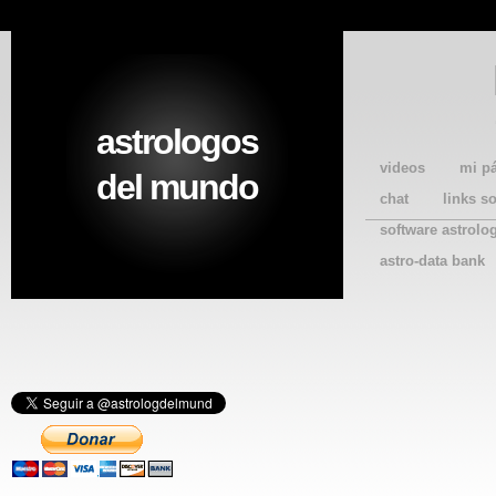
astrologos
videos
mi p
del mundo
chat
links s
software astrolo
astro-data bank