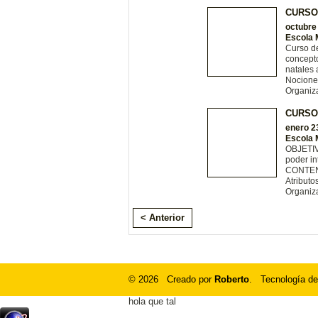
CURSO
octubre
Escola 
Curso de
concepto
natales 
Nocione
Organiz
CURSO
enero 2
Escola 
OBJETIV
poder in
CONTENI
Atributos
Organiz
< Anterior
© 2026 Creado por
Roberto
. Tecnología de
hola que tal