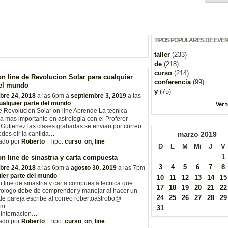
TIPOS POPULARES DE EVE
taller
(233)
de
(218)
curso
(214)
n line de Revolucion Solar para cualquier
conferencia
(99)
del mundo
y
(75)
bre 24, 2018
a las 6pm a
septiembre 3, 2019
a las
ualquier parte del mundo
Ver 
 Revolucion Solar on-line Aprende La tecnica
va mas importante en astrologia con el Proferor
Gutierrez las clases grabadas se envian por correo
edes oir la cantida
…
marzo
2019
ado por
Roberto
| Tipo:
curso
,
on
,
line
D
L
M
Mi
J
V
1
n line de sinastria y carta compuesta
3
4
5
6
7
8
bre 24, 2018
a las 6pm a
agosto 30, 2019
a las 7pm
ier parte del mundo
10
11
12
13
14
15
 line de sinastria y carta compuesta tecnica que
17
18
19
20
21
22
rologo debe de comprender y manejar al hacer un
24
25
26
27
28
29
de pareja escribe al correo robertoastrobo@
om
31
internacion
…
ado por
Roberto
| Tipo:
curso
,
on
,
line