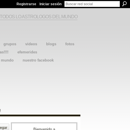
Registrarse
Iniciar sesión
 TODOS LO ASTROLOGOS DEL MUNDO
grupos
videos
blogs
fotos
as!!!!
efemerides
l mundo
nuestro facebook
!
egar
Bienvenido a