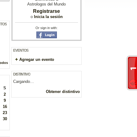
Astrologos del Mundo
Registrarse
o
Inicia la sesión
NTOS
Or sign in with:
EVENTOS
Agregar un evento
todos
DISTINTIVO
Cargando…
S
Obtener distintivo
2
9
16
23
30