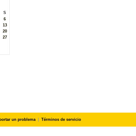
S
6
13
20
27
portar un problema
|
Términos de servicio