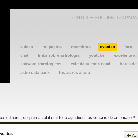
PUNTO DE ENCUENTRO PARA
videos
mi página
miembros
eventos
foro
chat
links sobre astrologia
youtube
excelente atl
software astrologicos
calcula tu carta natal
horas de
astro-data bank
los astros ahora
o y dinero , si quieres colaborar te lo agradecemos Gracias de antemano!!!!!
eventos
Agr