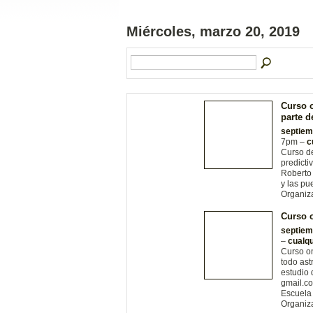
Miércoles, marzo 20, 2019
Curso o
parte 
septiem
7pm –
c
Curso de
predicti
Roberto 
y las pu
Organiz
Curso o
septiem
–
cualqu
Curso on
todo ast
estudio 
gmail.c
Escuela 
Organiz