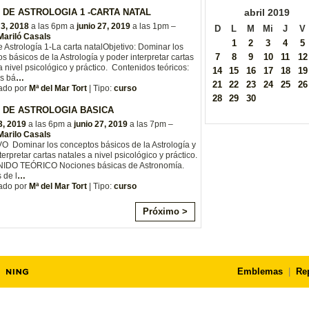
abril
2019
 DE ASTROLOGIA 1 -CARTA NATAL
 3, 2018
a las 6pm a
junio 27, 2019
a las 1pm –
D
L
M
Mi
J
V
Mariló Casals
1
2
3
4
5
 Astrología 1-La carta natal ​Objetivo: Dominar los
7
8
9
10
11
12
s básicos de la Astrología y poder interpretar cartas
a nivel psicológico y práctico. Contenidos teóricos:
14
15
16
17
18
19
s bá
…
21
22
23
24
25
26
ado por
Mª del Mar Tort
| Tipo:
curso
28
29
30
 DE ASTROLOGIA BASICA
3, 2019
a las 6pm a
junio 27, 2019
a las 7pm –
Marilo Casals
O Dominar los conceptos básicos de la Astrología y
terpretar cartas natales a nivel psicológico y práctico.
DO TEÓRICO Nociones básicas de Astronomía.
 de l
…
ado por
Mª del Mar Tort
| Tipo:
curso
Próximo >
Emblemas
|
Re