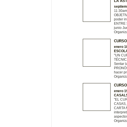
LA AS
septiem
11:30a
OBJETIV
poder in
ENTRE 
junio Ju
Organiz
CURSO
enero 1
ESCOLA
"UN CU
TÉCNIC
Sentar 
PRONÓST
hacer pr
Organiz
CURSO 
enero 1
CASAL
"EL CU
CASAS,
CARTA N
interpre
aspecto
Organiz