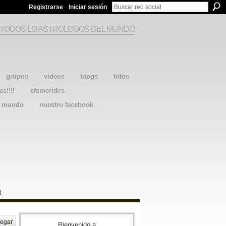
Registrarse
Iniciar sesión
 TODOS LO ASTROLOGOS DEL MUNDO
grupos
videos
blogs
fotos
as!!!!
efemerides
l mundo
nuestro facebook
!
egar
Bienvenido a