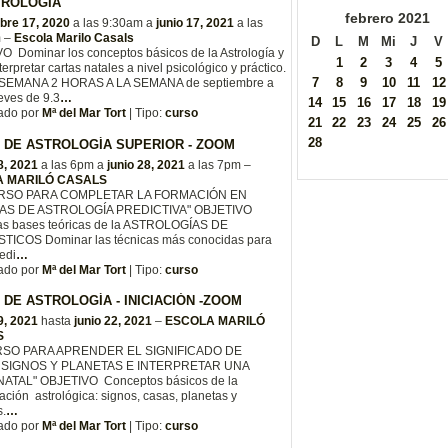
TROLOGÍA
febrero
2021
bre 17, 2020
a las 9:30am a
junio 17, 2021
a las
m –
Escola Marilo Casals
D
L
M
Mi
J
V
O Dominar los conceptos básicos de la Astrología y
1
2
3
4
5
terpretar cartas natales a nivel psicológico y práctico.
7
8
9
10
11
12
SEMANA 2 HORAS A LA SEMANA de septiembre a
eves de 9.3
…
14
15
16
17
18
19
ado por
Mª del Mar Tort
| Tipo:
curso
21
22
23
24
25
26
28
 DE ASTROLOGÍA SUPERIOR - ZOOM
8, 2021
a las 6pm a
junio 28, 2021
a las 7pm –
 MARILÓ CASALS
RSO PARA COMPLETAR LA FORMACIÓN EN
AS DE ASTROLOGÍA PREDICTIVA" OBJETIVO
las bases teóricas de la ASTROLOGÍAS DE
ICOS Dominar las técnicas más conocidas para
edi
…
ado por
Mª del Mar Tort
| Tipo:
curso
DE ASTROLOGÍA - INICIACIÓN -ZOOM
9, 2021
hasta
junio 22, 2021
–
ESCOLA MARILÓ
S
RSO PARA APRENDER EL SIGNIFICADO DE
 SIGNOS Y PLANETAS E INTERPRETAR UNA
ATAL" OBJETIVO Conceptos básicos de la
tación astrológica: signos, casas, planetas y
s.
…
ado por
Mª del Mar Tort
| Tipo:
curso