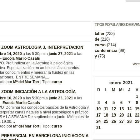
TIPOS POPULARES DE EVE
taller
(233)
de
(218)
curso
(214)
 ZOOM ASTROLOGÍA 3, INTERPRETACIÓN
conferencia
(99)
bre 14, 2020
a las 5:30pm a
junio 27, 2021
a las
y
(75)
 –
Escola Marilo Casals
 Profundizar en la Astrología psicológica
Ver 
tiva. Especialización en ámbitos más concretos.
ar conocimientos y mejorar la fluidez en las
etaciones. ENTRE SEMANA
…
ado por
Mª del Mar Tort
| Tipo:
curso
enero
2021
D
L
M
Mi
J
V
 ZOOM INICIACIÓN A LA ASTROLOGÍA
1
bre 16, 2020
a las 5:30pm a
junio 23, 2021
a las
3
4
5
6
7
8
 –
Escola Marilo Casals
O Dominar los conceptos básicos de la Astrología y
10
11
12
13
14
15
terpretar cartas natales a nivel psicológico y práctico.
17
18
19
20
21
22
 A LA SEMANA De septiembre a junio Miércoles de
24
25
26
27
28
29
a 19.30
…
ado por
Mª del Mar Tort
| Tipo:
curso
31
 PRESENCIAL EN BARCELONA INICIACIÓN A