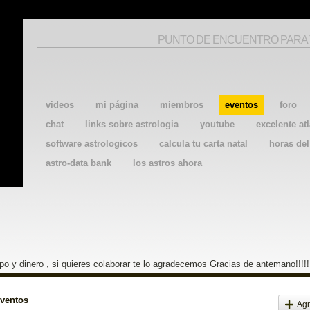
PUNTO DE ENCUENTRO PARA
videos
mi página
miembros
eventos
foro
chat
links sobre astrologia
youtube
excelente atl
software astrologicos
calcula tu carta natal
horas de
astro-data bank
los astros ahora
o y dinero , si quieres colaborar te lo agradecemos Gracias de antemano!!!!!
eventos
Agr