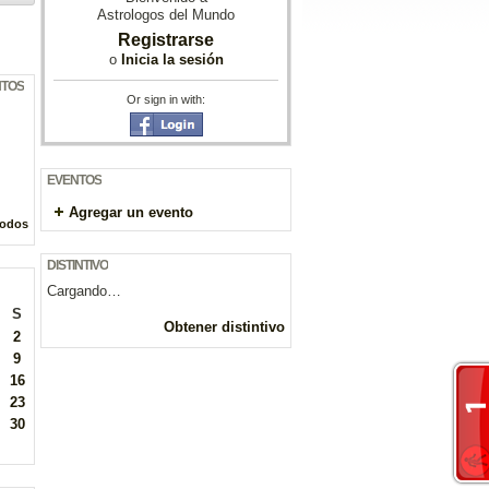
Astrologos del Mundo
Registrarse
o
Inicia la sesión
NTOS
Or sign in with:
EVENTOS
Agregar un evento
todos
DISTINTIVO
Cargando…
S
Obtener distintivo
2
9
16
23
30