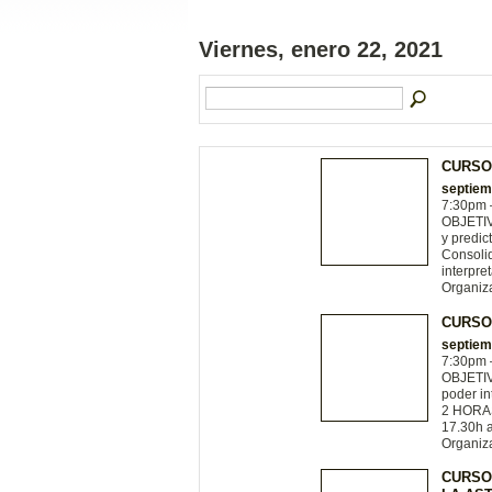
Viernes, enero 22, 2021
CURSO
septiem
7:30pm
OBJETIVO
y predic
Consolid
interpr
Organiz
CURSO
septiem
7:30pm
OBJETIV
poder in
2 HORAS
17.30h 
Organiz
CURSO