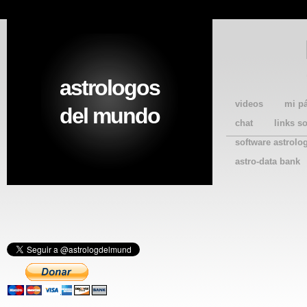
astrologos
videos
mi p
del mundo
chat
links s
software astrolo
astro-data bank