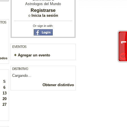
Astrologos del Mundo
Registrarse
o
Inicia la sesión
NTOS
Or sign in with:
EVENTOS
Agregar un evento
todos
DISTINTIVO
Cargando…
S
Obtener distintivo
6
13
20
27