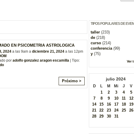
TIPOS POPULARES DE EVE
taller
(233)
de
(218)
curso
(214)
MADO EN PSICOMETRIA ASTROLOGICA
conferencia
(99)
3, 2024
a las 9am a
diciembre 21, 2024
a las 12pm
y
(75)
ZOOM
ado por
adolfo gonzalez aragon escamilla
| Tipo:
Ver 
do
julio
2024
Próximo >
D
L
M
Mi
J
V
1
2
3
4
5
7
8
9
10
11
12
14
15
16
17
18
19
21
22
23
24
25
26
28
29
30
31