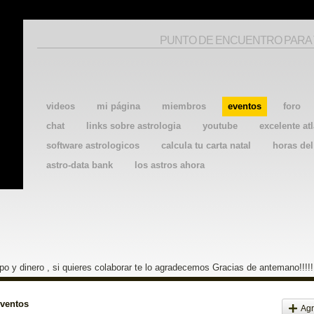
PUNTO DE ENCUENTRO PARA
videos
mi página
miembros
eventos
foro
chat
links sobre astrologia
youtube
excelente atl
software astrologicos
calcula tu carta natal
horas de
astro-data bank
los astros ahora
o y dinero , si quieres colaborar te lo agradecemos Gracias de antemano!!!!!
eventos
Agr