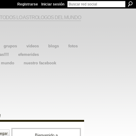
Registrarse
Iniciar sesión
 TODOS LO ASTROLOGOS DEL MUNDO
grupos
videos
blogs
fotos
as!!!!
efemerides
l mundo
nuestro facebook
!
egar
Bienvenido a