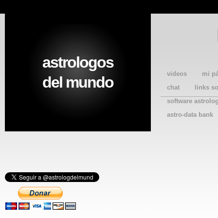
astrologos
videos
mi p
del mundo
chat
links s
software astrolo
astro-data bank