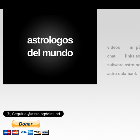
astrologos
videos
mi p
del mundo
chat
links s
software astrolo
astro-data bank