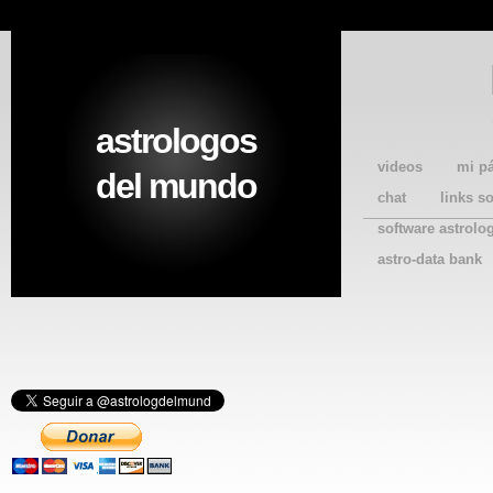
astrologos
videos
mi p
del mundo
chat
links s
software astrolo
astro-data bank