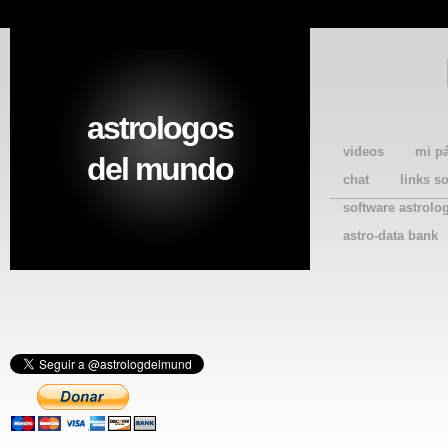
astrologos
videos
mi p
del mundo
chat
links s
software astrolo
astro-data bank