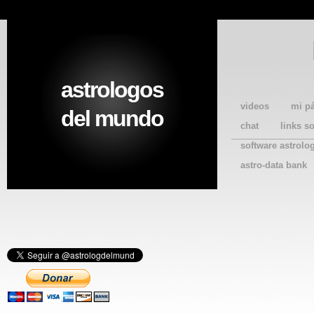
astrologos
videos
mi p
del mundo
chat
links s
software astrolo
astro-data bank