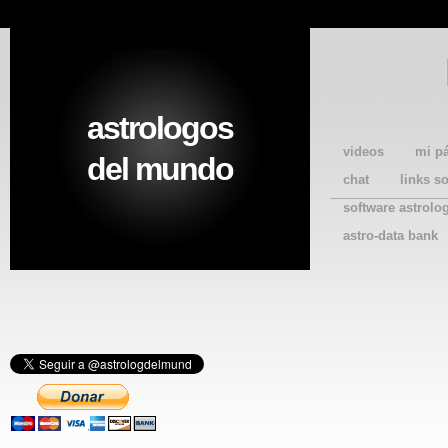
astrologos
videos
mi p
del mundo
chat
links s
software astrolo
astro-data bank