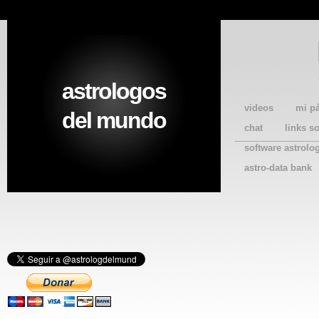
astrologos
videos
mi p
del mundo
chat
links s
software astrolo
astro-data bank