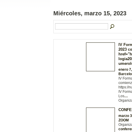
Miércoles, marzo 15, 2023
IV For
2023 co
href="
logia2
umerol
enero 7
Barcelo
IV Form
comienza
https:/
IV Form
Los
…
Organiz
CONFE
marzo 3
ZOOM
Organiz
confere