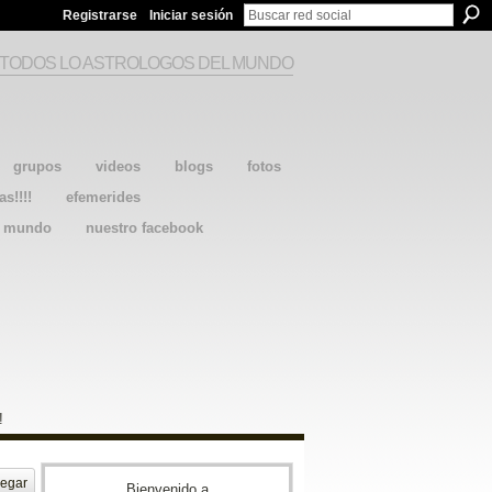
Registrarse
Iniciar sesión
 TODOS LO ASTROLOGOS DEL MUNDO
grupos
videos
blogs
fotos
as!!!!
efemerides
l mundo
nuestro facebook
!
egar
Bienvenido a