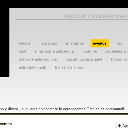
PUNTO DE ENCUENTRO PARA
videos
mi página
miembros
eventos
foro
chat
links sobre astrologia
youtube
excelente atl
software astrologicos
calcula tu carta natal
horas de
astro-data bank
los astros ahora
o y dinero , si quieres colaborar te lo agradecemos Gracias de antemano!!!!!
eventos
Agr