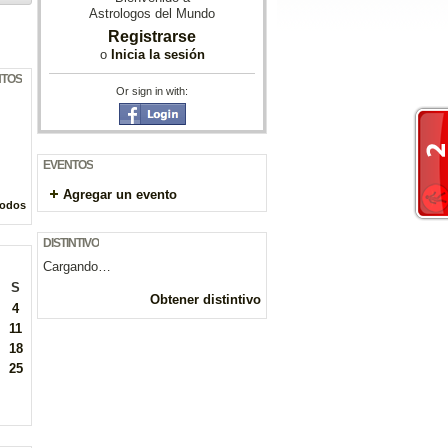
Astrologos del Mundo
Registrarse
o
Inicia la sesión
NTOS
Or sign in with:
EVENTOS
Agregar un evento
todos
DISTINTIVO
Cargando…
S
Obtener distintivo
4
11
18
25