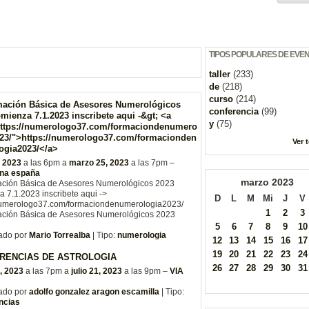
TIPOS POPULARES DE EVE
taller
(233)
de
(218)
curso
(214)
mación Básica de Asesores Numerológicos
conferencia
(99)
mienza 7.1.2023 inscribete aqui -&gt; <a
y
(75)
https://numerologo37.com/formaciondenumero
023/">https://numerologo37.com/formacionden
Ver 
ogia2023/</a>
, 2023
a las 6pm a
marzo 25, 2023
a las 7pm –
na españa
marzo
2023
ación Básica de Asesores Numerológicos 2023
 7.1.2023 inscribete aqui ->
D
L
M
Mi
J
V
/numerologo37.com/formaciondenumerologia2023/
1
2
3
ación Básica de Asesores Numerológicos 2023
5
6
7
8
9
10
ado por
Mario Torrealba
| Tipo:
numerologia
12
13
14
15
16
17
19
20
21
22
23
24
RENCIAS DE ASTROLOGIA
26
27
28
29
30
31
, 2023
a las 7pm a
julio 21, 2023
a las 9pm –
VIA
ado por
adolfo gonzalez aragon escamilla
| Tipo:
ncias