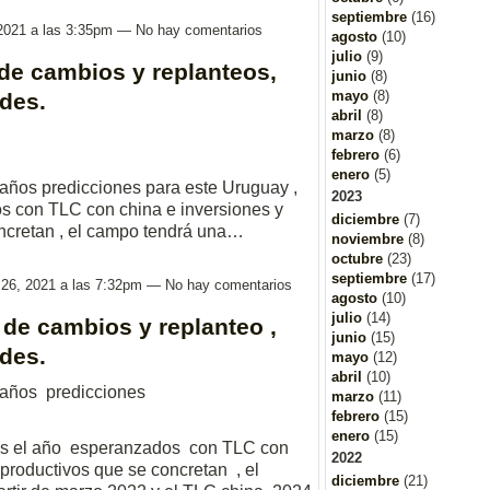
septiembre
(16)
 2021 a las 3:35pm — No hay comentarios
agosto
(10)
julio
(9)
de cambios y replanteos,
junio
(8)
mayo
(8)
des.
abril
(8)
marzo
(8)
febrero
(6)
enero
(5)
 años predicciones para este Uruguay ,
2023
 con TLC con china e inversiones y
diciembre
(7)
ncretan , el campo tendrá una…
noviembre
(8)
octubre
(23)
septiembre
(17)
 26, 2021 a las 7:32pm — No hay comentarios
agosto
(10)
julio
(14)
de cambios y replanteo ,
junio
(15)
des.
mayo
(12)
abril
(10)
 años predicciones
marzo
(11)
febrero
(15)
enero
(15)
s el año esperanzados con TLC con
2022
productivos que se concretan , el
diciembre
(21)