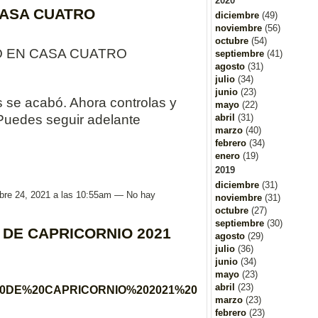
2020
CASA CUATRO
diciembre
(49)
noviembre
(56)
octubre
(54)
O EN CASA CUATRO
septiembre
(41)
agosto
(31)
julio
(34)
junio
(23)
 se acabó. Ahora controlas y
mayo
(22)
 Puedes seguir adelante
abril
(31)
marzo
(40)
febrero
(34)
enero
(19)
2019
diciembre
(31)
bre 24, 2021 a las 10:55am — No hay
noviembre
(31)
octubre
(27)
septiembre
(30)
 DE CAPRICORNIO 2021
agosto
(29)
julio
(36)
junio
(34)
mayo
(23)
abril
(23)
0DE%20CAPRICORNIO%202021%20
marzo
(23)
febrero
(23)