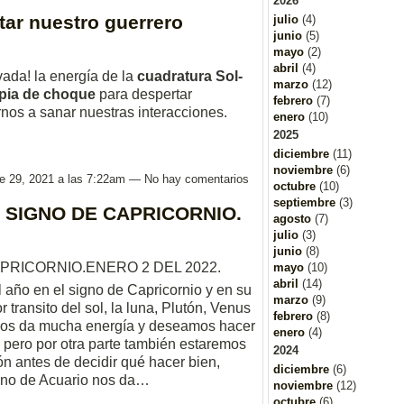
2026
tar nuestro guerrero
julio
(4)
junio
(5)
mayo
(2)
abril
(4)
ivada! la energía de la
cuadratura
Sol-
marzo
(12)
apia de choque
para despertar
febrero
(7)
nos a sanar nuestras interacciones.
enero
(10)
2025
diciembre
(11)
noviembre
(6)
re 29, 2021 a las 7:22am — No hay comentarios
octubre
(10)
septiembre
(3)
 SIGNO DE CAPRICORNIO.
agosto
(7)
julio
(3)
junio
(8)
PRICORNIO.ENERO
2 DEL 2022.
mayo
(10)
abril
(14)
 año en el signo de Capricornio y en su
marzo
(9)
transito del sol, la luna, Plutón, Venus
febrero
(8)
s nos da mucha energía y deseamos hacer
enero
(4)
pero por otra parte también estaremos
2024
ión antes de decidir qué hacer bien,
diciembre
(6)
igno de Acuario nos da…
noviembre
(12)
octubre
(6)