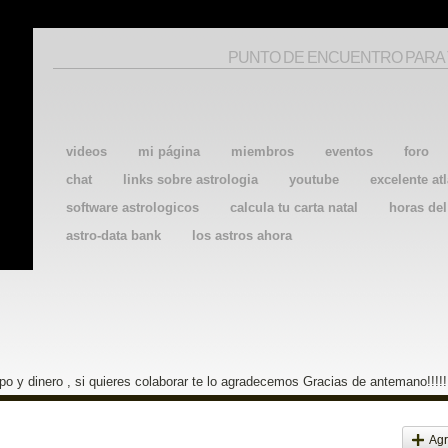
PUNTO DE ENCUENTRO PARA
videos
mi página
miembros
eventos
foro
chat
links sobre astrologia
youtube
excelente atl
software astrologicos
calcula tu carta natal
horas de
astro-data bank
los astros ahora
o y dinero , si quieres colaborar te lo agradecemos Gracias de antemano!!!!!
Agr