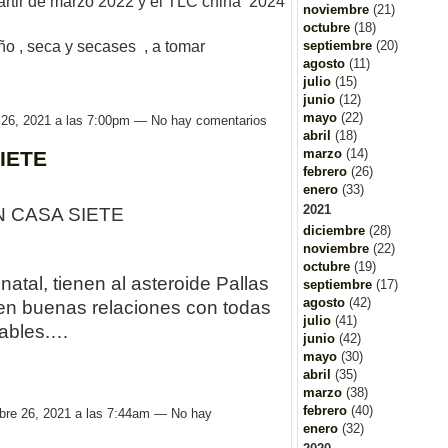
artir de marzo 2022 y el TLC china 2024
noviembre
(21)
octubre
(18)
año , seca y secases , a tomar
septiembre
(20)
agosto
(11)
julio
(15)
junio
(12)
mayo
(22)
 26, 2021 a las 7:00pm — No hay comentarios
abril
(18)
marzo
(14)
IETE
febrero
(26)
enero
(33)
2021
N CASA SIETE
diciembre
(28)
noviembre
(22)
octubre
(19)
atal, tienen al asteroide Pallas
septiembre
(17)
agosto
(42)
nen buenas relaciones con todas
julio
(41)
iables.…
junio
(42)
mayo
(30)
abril
(35)
marzo
(38)
febrero
(40)
bre 26, 2021 a las 7:44am — No hay
enero
(32)