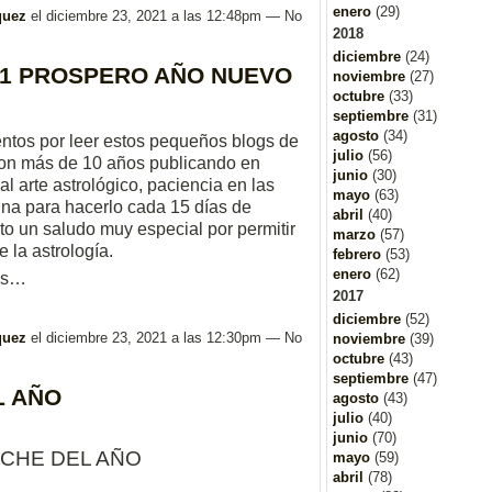
enero
(29)
quez
el diciembre 23, 2021 a las 12:48pm — No
2018
diciembre
(24)
021 PROSPERO AÑO NUEVO
noviembre
(27)
octubre
(33)
septiembre
(31)
agosto
(34)
entos por leer estos pequeños blogs de
julio
(56)
 son más de 10 años publicando en
junio
(30)
l arte astrológico, paciencia en las
mayo
(63)
lina para hacerlo cada 15 días de
abril
(40)
rto un saludo muy especial por permitir
marzo
(57)
e la astrología.
febrero
(53)
enero
(62)
les…
2017
diciembre
(52)
quez
el diciembre 23, 2021 a las 12:30pm — No
noviembre
(39)
octubre
(43)
septiembre
(47)
L AÑO
agosto
(43)
julio
(40)
junio
(70)
OCHE DEL AÑO
mayo
(59)
abril
(78)