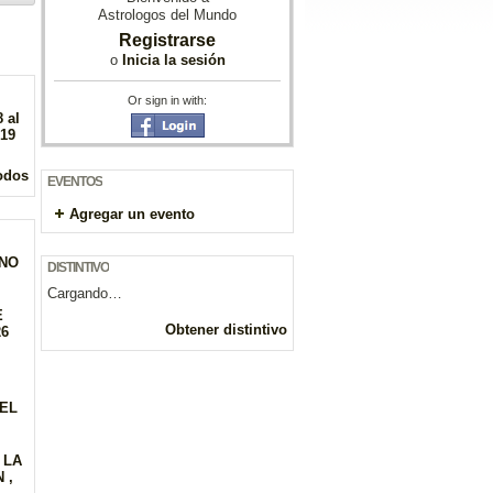
Astrologos del Mundo
Registrarse
o
Inicia la sesión
Or sign in with:
 al
019
odos
EVENTOS
Agregar un evento
GNO
DISTINTIVO
Cargando…
E
Obtener distintivo
26
DEL
 LA
 ,