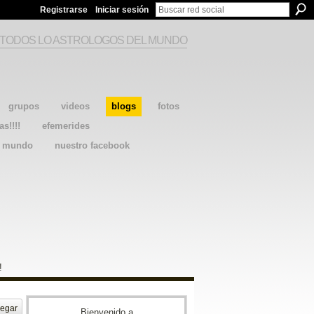
Registrarse
Iniciar sesión
 TODOS LO ASTROLOGOS DEL MUNDO
grupos
videos
blogs
fotos
as!!!!
efemerides
l mundo
nuestro facebook
!
egar
Bienvenido a