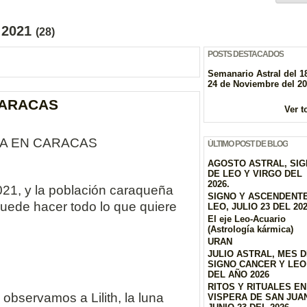
e 2021
(28)
POSTS DESTACADOS
Semanario Astral del 18
24 de Noviembre del 2
CARACAS
Ver t
JA EN CARACAS
ÚLTIMO POST DE BLOG
AGOSTO ASTRAL, SI
DE LEO Y VIRGO DEL
2026.
2021, y la población caraqueña
SIGNO Y ASCENDENT
uede hacer todo lo que quiere
LEO, JULIO 23 DEL 20
El eje Leo-Acuario
(Astrología kármica)
URAN
JULIO ASTRAL, MES 
SIGNO CANCER Y LEO
DEL AÑO 2026
RITOS Y RITUALES EN
, observamos a Lilith, la luna
VISPERA DE SAN JUAN