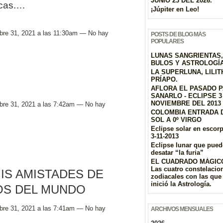
JUNIO 23 DEL 2026.
acas.…
¡Júpiter en Leo!
bre 31, 2021 a las 11:30am — No hay
POSTS DE BLOG MÁS
POPULARES
LUNAS SANGRIENTAS,
BULOS Y ASTROLOGÍ
LA SUPERLUNA, LILIT
PRÍAPO.
AFLORA EL PASADO 
SANARLO - ECLIPSE 3
NOVIEMBRE DEL 2013
bre 31, 2021 a las 7:42am — No hay
COLOMBIA ENTRADA 
SOL A 0º VIRGO
Eclipse solar en escor
3-11-2013
Eclipse lunar que pued
desatar “la furia”
EL CUADRADO MÁGIC
Las cuatro constelacio
IS AMISTADES DE
zodiacales con las que
inició la Astrología.
S DEL MUNDO
bre 31, 2021 a las 7:41am — No hay
ARCHIVOS MENSUALES