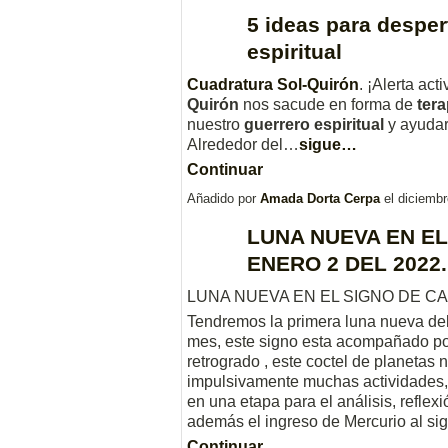
5 ideas para desper
espiritual
Cuadratura Sol-Quirón
.
¡Alerta act
Quirón
nos sacude en forma de
ter
nuestro
guerrero espiritual
y ayudar
Alrededor del…
sigue…
Continuar
Añadido por
Amada Dorta Cerpa
el diciemb
LUNA NUEVA EN EL
ENERO 2 DEL 2022.
LUNA NUEVA EN EL SIGNO DE
CA
Tendremos la primera luna nueva del
mes, este signo esta acompañado por 
retrogrado , este coctel de planeta
impulsivamente muchas actividades, 
en una etapa para el análisis, reflex
además el ingreso de Mercurio al s
Continuar