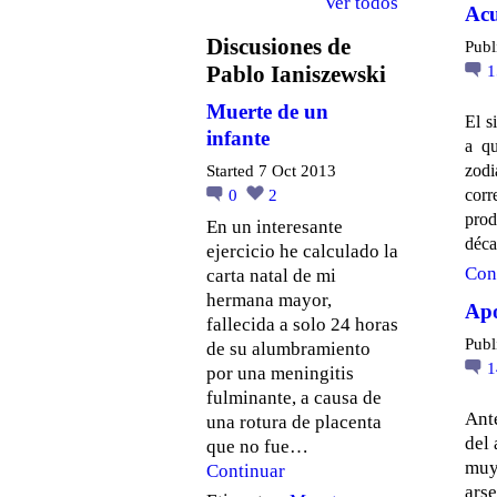
Ver todos
Acu
Discusiones de
Publ
Pablo Ianiszewski
Muerte de un
El s
infante
a qu
zodi
Started 7 Oct 2013
cor
0
2
prod
En un interesante
déca
ejercicio he calculado la
Con
carta natal de mi
hermana mayor,
Apo
fallecida a solo 24 horas
Publ
de su alumbramiento
por una meningitis
fulminante, a causa de
Ante
una rotura de placenta
del 
que no fue…
muy 
Continuar
arse