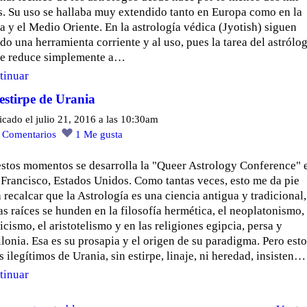
s. Su uso se hallaba muy extendido tanto en Europa como en la
a y el Medio Oriente. En la astrología védica (Jyotish) siguen
do una herramienta corriente y al uso, pues la tarea del astrólo
se reduce simplemente a…
tinuar
estirpe de Urania
icado el julio 21, 2016 a las 10:30am
2
Comentarios
1
Me gusta
estos momentos se desarrolla la "Queer Astrology Conference" 
 Francisco, Estados Unidos. Como tantas veces, esto me da pie
 recalcar que la Astrología es una ciencia antigua y tradicional,
s raíces se hunden en la filosofía hermética, el neoplatonismo, 
icismo, el aristotelismo y en las religiones egipcia, persa y
lonia. Esa es su prosapia y el origen de su paradigma. Pero esto
s ilegítimos de Urania, sin estirpe, linaje, ni heredad, insisten…
tinuar