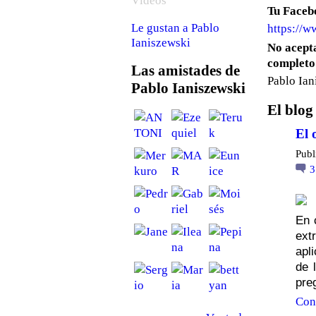
Vídeos
Tu Facebo
https://
Le gustan a Pablo
Ianiszewski
No acept
completo
Las amistades de
Pablo Ian
Pablo Ianiszewski
El blog
El 
Publ
En 
ext
apl
de 
pre
Con