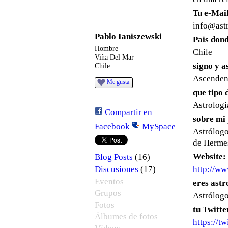
Tu e-Mai
info@
ast
Pablo Ianiszewski
Pais dond
Hombre
Chile
Viña Del Mar
signo y 
Chile
Ascendent
Me gusta
que tipo 
Astrologí
Compartir en
sobre mi
Facebook
MySpace
Astrólogo
de Hermes
Website:
(16)
Blog Posts
http://ww
(17)
Discusiones
Eventos
eres astr
Grupos
Astrólogo
Fotos
tu Twitte
Álbumes de fotos
https://t