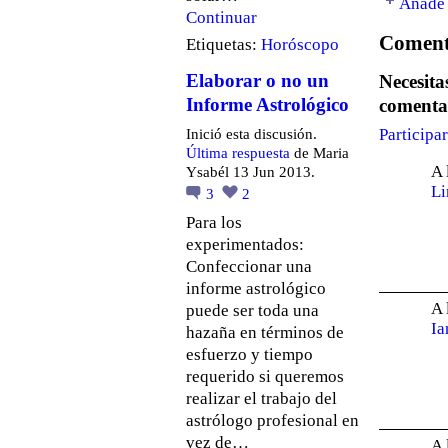
Añade 
Continuar
Comenta
Etiquetas:
Horóscopo
Elaborar o no un
Necesit
Informe Astrológico
comenta
Participa
Inició esta discusión.
Última respuesta
de Maria
A 
Ysabél 13 Jun 2013.
Li
3
2
Para los
experimentados:
Confeccionar una
informe astrológico
A 
puede ser toda una
Ia
hazaña en términos de
esfuerzo y tiempo
requerido si queremos
realizar el trabajo del
astrólogo profesional en
vez de…
A 