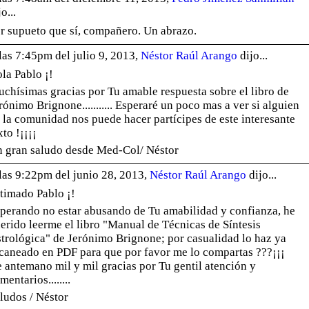
jo...
r supueto que sí, compañero. Un abrazo.
las 7:45pm del julio 9, 2013,
Néstor Raúl Arango
dijo...
la Pablo ¡!
chísimas gracias por Tu amable respuesta sobre el libro de
rónimo Brignone........... Esperaré un poco mas a ver si alguien
 la comunidad nos puede hacer partícipes de este interesante
xto !¡¡¡¡
 gran saludo desde Med-Col/ Néstor
las 9:22pm del junio 28, 2013,
Néstor Raúl Arango
dijo...
timado Pablo ¡!
perando no estar abusando de Tu amabilidad y confianza, he
erido leerme el libro "Manual de Técnicas de Síntesis
trológica" de Jerónimo Brignone; por casualidad lo haz ya
caneado en PDF para que por favor me lo compartas ???¡¡¡
 antemano mil y mil gracias por Tu gentil atención y
mentarios........
ludos / Néstor