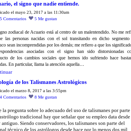
ario, el signo que nadie entiende.
icado el mayo 23, 2017 a las 11:30am
15
Comentarios
5
Me gustan
igno zodiacal de Acuario está al centro de un malentendido. No me ref
e las personas nacidas con el sol transitando en dicho segmento
aco sean incomprendidas por los demás; me refiero a que los significad
respondencias asociadas con el signo han sido distorsionadas c
ucto de los cambios sociales que hemos ido sufriendo hace basta
das. En particular, llama la atención aquella…
tinuar
logía de los Talismanes Astrológicos
icado el marzo 8, 2017 a las 3:55pm
14
Comentarios
8
Me gustan
 la pregunta sobre lo adecuado del uso de talismanes por parte
astrólogo tradicional hay que señalar que su empleo data desde
antiguo. Siendo conservadores, los talismanes son parte del
nal técnico de los astrólogos desde hace por lo menos dos mil