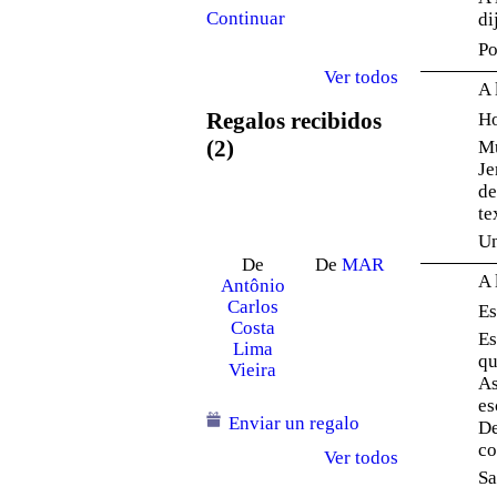
Continuar
di
Po
Ver todos
A 
Regalos recibidos
Ho
(2)
Mu
Je
de
te
Un
De
De
MAR
A 
Antônio
Carlos
Es
Costa
Es
Lima
qu
Vieira
As
es
Enviar un regalo
De
co
Ver todos
Sa