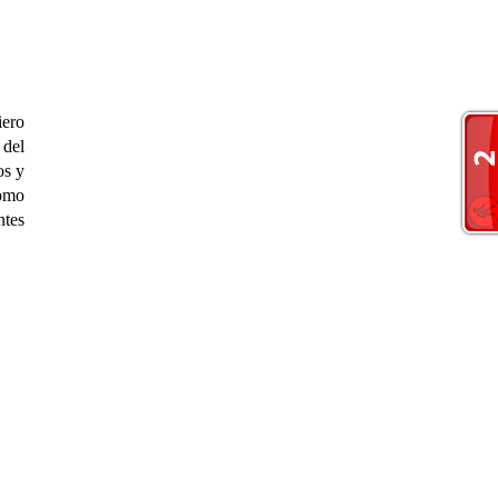
iero
 del
os y
omo
ntes