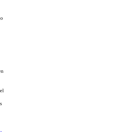
go
en
el
s