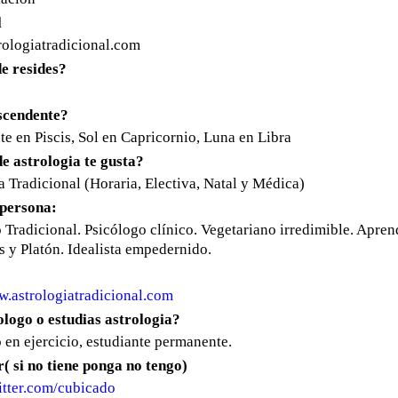
l
rologiatradicional.com
e resides?
ascendente?
e en Piscis, Sol en Capricornio, Luna en Libra
de astrologia te gusta?
a Tradicional (Horaria, Electiva, Natal y Médica)
 persona:
 Tradicional. Psicólogo clínico. Vegetariano irredimible. Apren
 y Platón. Idealista empedernido.
w.astrologiatradicional.com
ologo o estudias astrologia?
 en ejercicio, estudiante permanente.
r( si no tiene ponga no tengo)
witter.com/cubicado