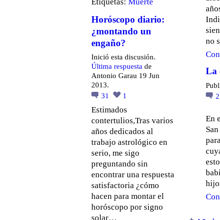
Etiquetas:
Muerte
año
Horóscopo diario:
Indi
sien
¿montando un
no 
engaño?
Con
Inició esta discusión.
Última respuesta
de
La 
Antonio Garau 19 Jun
2013.
Publ
31
1
Estimados
En 
contertulios,Tras varios
San
años dedicados al
para
trabajo astrológico en
cuya
serio, me sigo
esto
preguntando sin
babi
encontrar una respuesta
hijo
satisfactoria ¿cómo
hacen para montar el
Con
horóscopo por signo
solar…