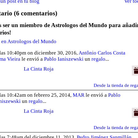
un post en tu blog
Ver to
rio (6 comentarios)
as ser un miembro de Astrologos del Mundo para añadi
rios!
r en Astrologos del Mundo
las 10:40pm on diciembre 30, 2016,
Antônio Carlos Costa
ma Vieira
le envió a
Pablo Ianiszewski
un
regalo
...
La Cinta Roja
Desde la tienda de reg
las 10:42am on febrero 25, 2014,
MAR
le envió a
Pablo
niszewski
un
regalo
...
La Cinta Roja
Desde la tienda de reg
las 7:48am del diciembre 11, 2013,
Pedro Jiménez Sanmillán