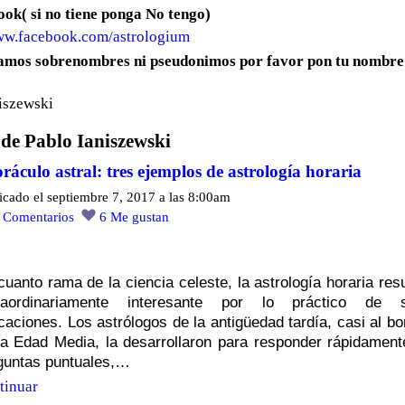
ok( si no tiene ponga No tengo)
www.facebook.com/astrologium
amos sobrenombres ni pseudonimos por favor pon tu nombre
iszewski
 de Pablo Ianiszewski
oráculo astral: tres ejemplos de astrología horaria
icado el septiembre 7, 2017 a las 8:00am
3
Comentarios
6
Me gustan
cuanto rama de la ciencia celeste, la astrología horaria resu
raordinariamente interesante por lo práctico de 
icaciones. Los astrólogos de la antigüedad tardía, casi al bo
la Edad Media, la desarrollaron para responder rápidament
guntas puntuales,…
tinuar