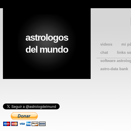
astrologos
videos
mi p
del mundo
chat
links s
software astrolo
astro-data bank