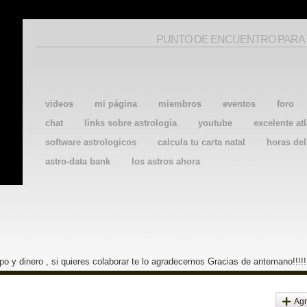
PUNTO DE ENCUENTRO PARA
videos
mi página
miembros
eventos
foro
chat
links sobre astrologia
youtube
excelente atl
software astrologicos
calcula tu carta natal
horas de
astro-data bank
los astros ahora
o y dinero , si quieres colaborar te lo agradecemos Gracias de antemano!!!!!
Agr