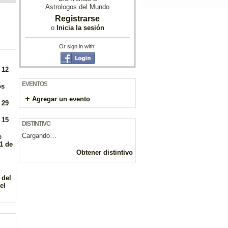
Astrologos del Mundo
Registrarse
o
Inicia la sesión
Or sign in with:
 12
EVENTOS
os
Agregar un evento
 29
 15
DISTINTIVO
Cargando…
e
1 de
Obtener distintivo
 del
el