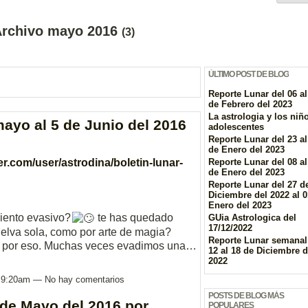
 Archivo mayo 2016
(3)
ÚLTIMO POST DE BLOG
Reporte Lunar del 06 al
de Febrero del 2023
La astrologia y los niñ
ayo al 5 de Junio del 2016
adolescentes
Reporte Lunar del 23 al
de Enero del 2023
r.com/user/astrodina/boletin-lunar-
Reporte Lunar del 08 al
de Enero del 2023
Reporte Lunar del 27 d
Diciembre del 2022 al 0
Enero del 2023
iento evasivo?
te has quedado
GUia Astrologica del
17/12/2022
elva sola, como por arte de magia?
Reporte Lunar semanal
s por eso. Muchas veces evadimos una…
12 al 18 de Diciembre d
2022
s 9:20am — No hay comentarios
POSTS DE BLOG MÁS
 de Mayo del 2016 por
POPULARES