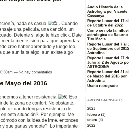
Audio Historia de la
Astrologia por Vicente
Cassanya
Reporte Lunar del 17 al
ncronía, nada es casual
. Cuando
de Octubre del 2022
ensaje una película, una canción, un
Como se nota la influe
astrologica de Saturno
ado. Detente si algo te hizo click. Date
Tito Macia
rte mentalmente, sino para que aprendas.
Reporte Lunar del 7 al 
nde creo haber aprendido y luego leo
de Septiembre del 2015
a que aun falta algo, aun existe algo
Astrodina
Reporte Lunar del 27 d
Julio al 2 de Agosto po
ASTRODINA
Reporte Lunar del 21 al
 10:30am — No hay comentarios
de Marzo del 2016 por
Astrodina
de Mayo del 2016
Urano retrogrado
endemos a tener resistencia.
Eso
ARCHIVOS MENSUALES
r de la zona de confort. No obstante,
nte o cuando tengas resistencia de
2023
en esta situación?. Por ejemplo: Me
febrero
(1)
enero
(3)
y cómodo con la idea de irme, entonces
2022
e y que ganas yendote? Lo importante