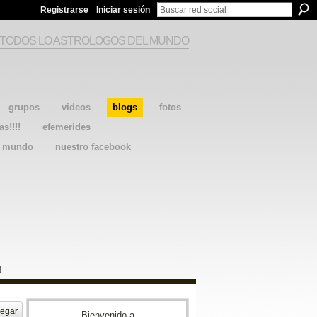
Registrarse
Iniciar sesión
 TODOS LO ASTROLOGOS DEL MUNDO
grupos
videos
blogs
fotos
as!!!!
efemerides
l mundo
nuestro facebook
!
egar
Bienvenido a