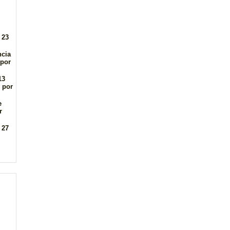
 23
ncia
 por
13
 por
e
r
 27