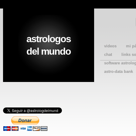
astrologos
videos
mi p
del mundo
chat
links s
software astrolo
astro-data bank