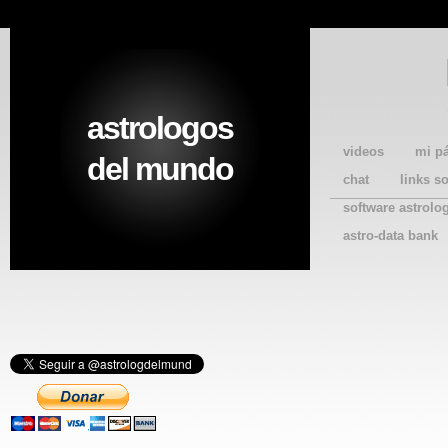
astrologos
videos
mi p
del mundo
chat
links s
software astrolo
astro-data bank