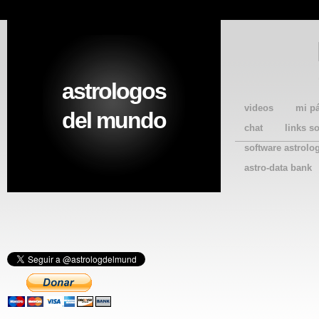
astrologos
videos
mi p
del mundo
chat
links s
software astrolo
astro-data bank