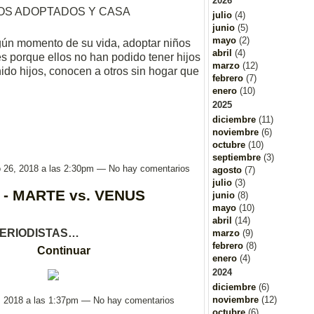
2026
OS ADOPTADOS Y CASA
julio
(4)
junio
(5)
mayo
(2)
gún momento de su vida, adoptar niños
abril
(4)
es porque ellos no han podido tener hijos
marzo
(12)
ido hijos, conocen a otros sin hogar que
febrero
(7)
enero
(10)
2025
diciembre
(11)
noviembre
(6)
octubre
(10)
septiembre
(3)
o 26, 2018 a las 2:30pm — No hay comentarios
agosto
(7)
julio
(3)
- MARTE vs. VENUS
junio
(8)
mayo
(10)
abril
(14)
PERIODISTAS…
marzo
(9)
febrero
(8)
Continuar
enero
(4)
2024
diciembre
(6)
noviembre
(12)
6, 2018 a las 1:37pm — No hay comentarios
octubre
(6)