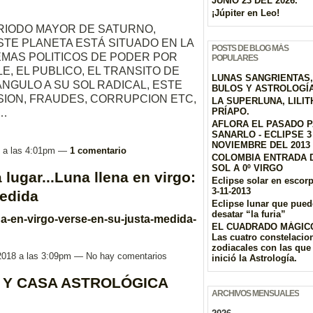
JUNIO 23 DEL 2026.
¡Júpiter en Leo!
ERIODO MAYOR DE SATURNO,
ESTE PLANETA ESTÁ SITUADO EN LA
POSTS DE BLOG MÁS
LEMAS POLITICOS DE PODER POR
POPULARES
LE, EL PUBLICO, EL TRANSITO DE
LUNAS SANGRIENTAS,
ANGULO A SU SOL RADICAL, ESTE
BULOS Y ASTROLOGÍ
SION, FRAUDES, CORRUPCION ETC,
LA SUPERLUNA, LILIT
PRÍAPO.
0…
AFLORA EL PASADO 
SANARLO - ECLIPSE 3
NOVIEMBRE DEL 2013
18 a las 4:01pm —
1 comentario
COLOMBIA ENTRADA 
SOL A 0º VIRGO
lugar...Luna llena en virgo:
Eclipse solar en escor
3-11-2013
medida
Eclipse lunar que pued
desatar “la furia”
na-en-virgo-verse-en-su-justa-medida-
EL CUADRADO MÁGIC
Las cuatro constelacio
zodiacales con las que
 2018 a las 3:09pm — No hay comentarios
inició la Astrología.
 Y CASA ASTROLÓGICA
ARCHIVOS MENSUALES