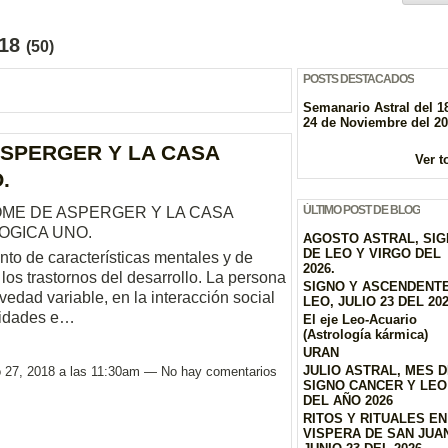
018
(50)
POSTS DESTACADOS
Semanario Astral del 18
24 de Noviembre del 2
ASPERGER Y LA CASA
Ver t
.
ÚLTIMO POST DE BLOG
OME DE ASPERGER Y LA CASA
OGICA UNO.
AGOSTO ASTRAL, SI
DE LEO Y VIRGO DEL
to de características mentales y de
2026.
os trastornos del desarrollo. La persona
SIGNO Y ASCENDENT
vedad variable, en la interacción social
LEO, JULIO 23 DEL 20
ividades e…
El eje Leo-Acuario
(Astrología kármica)
URAN
JULIO ASTRAL, MES 
o 27, 2018 a las 11:30am — No hay comentarios
SIGNO CANCER Y LEO
DEL AÑO 2026
RITOS Y RITUALES EN
VISPERA DE SAN JUAN