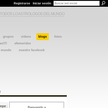
Registrarse
Iniciar sesión
 TODOS LO ASTROLOGOS DEL MUNDO
grupos
videos
blogs
fotos
as!!!!
efemerides
l mundo
nuestro facebook
!
egar
Bienvenido a