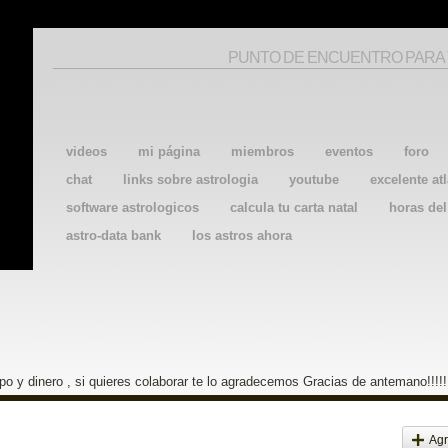
PUNTO DE ENCUENTRO PARA
videos
mi página
miembros
eventos
foro
chat
links sobre astrologia
youtube
excelente atl
software astrologicos
calcula tu carta natal
horas de
astro-data bank
los astros ahora
o y dinero , si quieres colaborar te lo agradecemos Gracias de antemano!!!!!
Agr