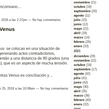
noviembre
(21)
pricorniano…
octubre
(18)
septiembre
(20)
agosto
(11)
5, 2018 a las 2:27pm — No hay comentarios
julio
(15)
junio
(12)
 Venus
mayo
(22)
abril
(18)
marzo
(14)
febrero
(26)
enero
(33)
nus se colocan en una situación de
2021
 generando actos contradictorios,
diciembre
(28)
 están a una distancia de 90 grados (una
noviembre
(22)
s), que es un aspecto de mucha tensión.
octubre
(19)
septiembre
(17)
agosto
(42)
entras Venus es conciliación y…
julio
(41)
junio
(42)
mayo
(30)
ro 25, 2018 a las 10:08am — No hay comentarios
abril
(35)
marzo
(38)
febrero
(40)
enero
(32)