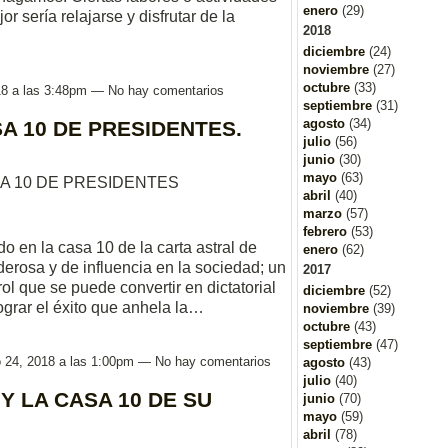
enero
(29)
r sería relajarse y disfrutar de la
2018
diciembre
(24)
noviembre
(27)
octubre
(33)
018 a las 3:48pm — No hay comentarios
septiembre
(31)
agosto
(34)
A 10 DE PRESIDENTES.
julio
(56)
junio
(30)
mayo
(63)
A 10 DE PRESIDENTES
abril
(40)
marzo
(57)
febrero
(53)
o en la casa 10 de la carta astral de
enero
(62)
erosa y de influencia en la sociedad; un
2017
rol que se puede convertir en dictatorial
diciembre
(52)
ograr el éxito que anhela la…
noviembre
(39)
octubre
(43)
septiembre
(47)
o 24, 2018 a las 1:00pm — No hay comentarios
agosto
(43)
julio
(40)
 LA CASA 10 DE SU
junio
(70)
mayo
(59)
abril
(78)