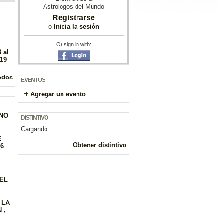
Astrologos del Mundo
Registrarse
o
Inicia la sesión
Or sign in with:
 al
019
odos
EVENTOS
Agregar un evento
GNO
DISTINTIVO
Cargando…
E
Obtener distintivo
26
DEL
 LA
 ,