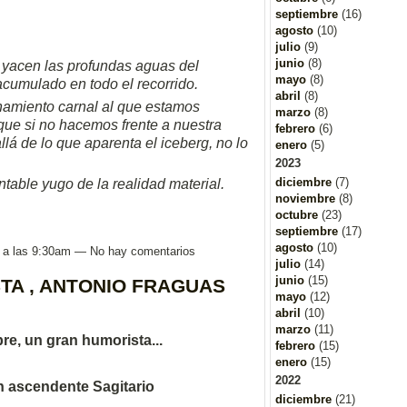
septiembre
(16)
agosto
(10)
julio
(9)
junio
(8)
ía yacen las profundas aguas del
mayo
(8)
acumulado en todo el recorrido.
abril
(8)
inamiento carnal al que estamos
marzo
(8)
que si no hacemos frente a nuestra
febrero
(6)
á de lo que aparenta el iceberg, no lo
enero
(5)
2023
diciembre
(7)
table yugo de la realidad material.
noviembre
(8)
octubre
(23)
septiembre
(17)
agosto
(10)
8 a las 9:30am — No hay comentarios
julio
(14)
junio
(15)
TA , ANTONIO FRAGUAS
mayo
(12)
abril
(10)
marzo
(11)
e, un gran humorista...
febrero
(15)
enero
(15)
2022
n ascendente Sagitario
diciembre
(21)