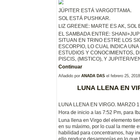
JÚPITER ESTÁ VARGOTTAMA.
SOL ESTÁ PUSHKAR.
LIZ GREENE: MARTE ES AK, SOL 
EL SAMBADA ENTRE: SHANI+JUPI
SITUAN EN TRINO ESTRE LOS S
ESCORPIO, LO CUAL INDICA UNA
ESTUDIOS Y CONOCIMIENTOS, DE
PISCIS, (MISTICO), Y JUPITER/V
Continuar
Añadido por
ANADA DAS
el febrero 25, 20
LUNA LLENA EN VI
LUNA LLENA EN VIRGO. MARZO 1 
Hora de inicio a las 7:52 Pm, para 
Luna llena en Virgo del elemento tie
en su máximo, por lo cual la mente es
habilidad para concentrarnos, hay in
ello produce desarmonías en lo que 