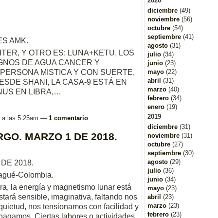
2020
diciembre
(49)
noviembre
(56)
octubre
(54)
septiembre
(41)
ES AMK.
agosto
(31)
TER, Y OTRO ES: LUNA+KETU, LOS
julio
(34)
IGNOS DE AGUA CANCER Y
junio
(23)
 PERSONA MISTICA Y CON SUERTE,
mayo
(22)
abril
(31)
SDE SHANI, LA CASA-9 ESTÁ EN
marzo
(40)
ENUS EN LIBRA,…
febrero
(34)
enero
(19)
2019
18 a las 5:25am —
1 comentario
diciembre
(31)
RGO. MARZO 1 DE 2018.
noviembre
(31)
octubre
(27)
septiembre
(30)
agosto
(29)
DE 2018.
julio
(36)
Ibagué-Colombia.
junio
(34)
rra, la energía y magnetismo lunar está
mayo
(23)
tará sensible, imaginativa, faltando nos
abril
(23)
marzo
(23)
quietud, nos tensionamos con facilidad y
febrero
(23)
hagamos. Ciertas labores o actividades