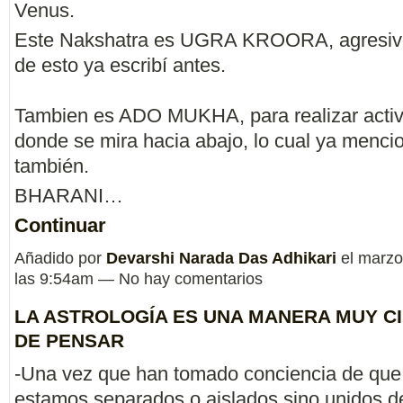
Venus.
Este Nakshatra es UGRA KROORA, agresivo
de esto ya escribí antes.
Tambien es ADO MUKHA, para realizar acti
donde se mira hacia abajo, lo cual ya menci
también.
BHARANI…
Continuar
Añadido por
Devarshi Narada Das Adhikari
el marzo
las 9:54am — No hay comentarios
LA ASTROLOGÍA ES UNA MANERA MUY CI
DE PENSAR
-Una vez que han tomado conciencia de que
estamos separados o aislados sino unidos d