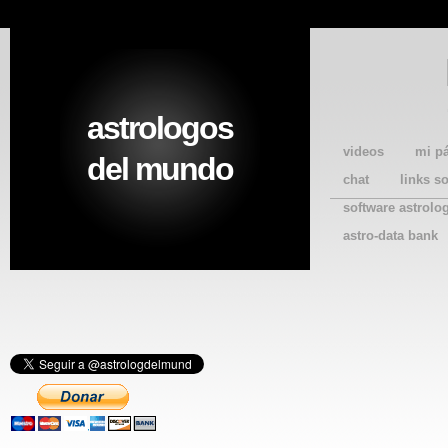
astrologos
videos
mi p
del mundo
chat
links s
software astrolo
astro-data bank